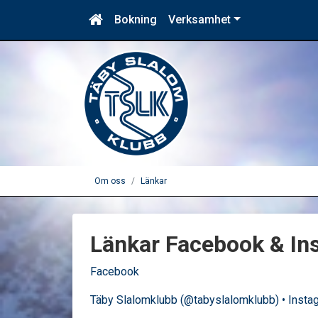
Bokning
Verksamhet
Om oss
Länkar
Länkar Facebook & In
Facebook
Täby Slalomklubb (@tabyslalomklubb) • Insta