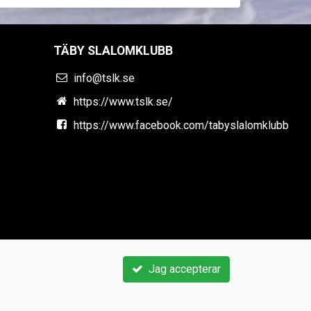
TÄBY SLALOMKLUBB
info@tslk.se
https://www.tslk.se/
https://www.facebook.com/tabyslalomklubb
Jag accepterar