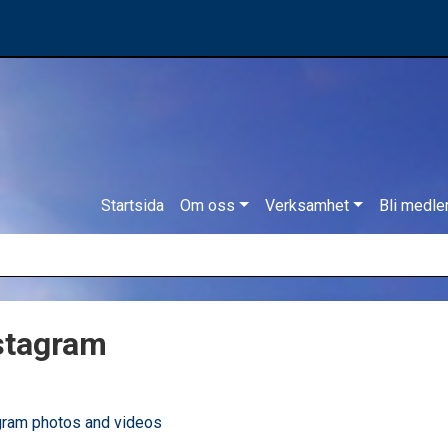
Startsida
Om oss
Verksamhet
Bli medl
stagram
gram photos and videos