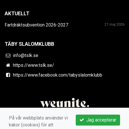
AKTUELLT
Fartdräktsubvention 2026-2027
21 maj 2026
TÄBY SLALOMKLUBB
info@tslk.se
https://www.tslk.se/
https://www.facebook.com/tabyslalomklubb
På vår webbplats använder vi
Jag accepterar
kakor (cookies) för att