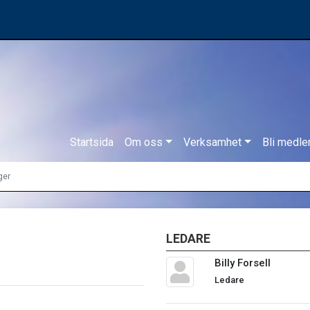
Startsida
Om oss
Verksamhet
Bli medl
ger
LEDARE
Billy Forsell
Ledare