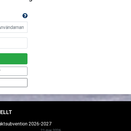
n
?
ELLT
räktsubvention 2026-2027
21 maj 2026