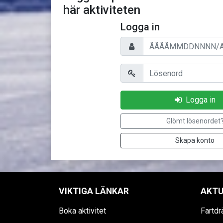
här aktiviteten
Logga in
Personnummer/Användarnam
Lösenord
Logga in
Glömt lösenordet
Skapa konto
VIKTIGA LÄNKAR
AKTU
Boka aktivitet
Fartd