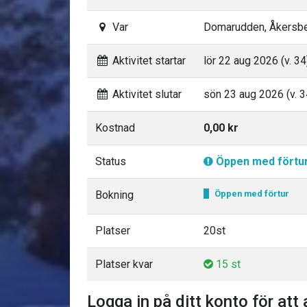
Var
Domarudden, Åkersb
Aktivitet startar
lör 22 aug 2026 (v. 34
Aktivitet slutar
sön 23 aug 2026 (v. 3
Kostnad
0,00 kr
Status
Öppen med förtu
Bokning
Öppen med förtur
Platser
20st
Platser kvar
15 st
Logga in på ditt konto för att 