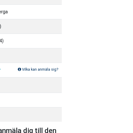
erga
)
4)
r
Vilka kan anmäla sig?
anmäla dig till den